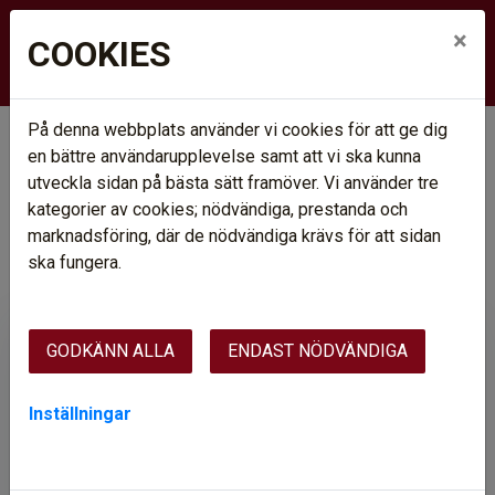
×
COOKIES
På denna webbplats använder vi cookies för att ge dig
Hem
Ledigt just nu
en bättre användarupplevelse samt att vi ska kunna
Lediga förråd
utveckla sidan på bästa sätt framöver. Vi använder tre
LEDIGA FÖRRÅD
kategorier av cookies; nödvändiga, prestanda och
marknadsföring, där de nödvändiga krävs för att sidan
Filter av.
1 Träff
ska fungera.
GODKÄNN ALLA
ENDAST NÖDVÄNDIGA
Västlundavägen 31 B, bv
2
489 kr
•
10 m
Inställningar
Förråd
Område: Arvidsjaur