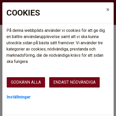
×
COOKIES
På denna webbplats använder vi cookies för att ge dig
Hem
Ledigt just nu
en bättre användarupplevelse samt att vi ska kunna
Våra områden
Arvidsjaur
Kv. Kamreraren (Åsgatan)
utveckla sidan på bästa sätt framöver. Vi använder tre
kategorier av cookies; nödvändiga, prestanda och
KV. KAMRERAREN
marknadsföring, där de nödvändiga krävs för att sidan
(ÅSGATAN)
ska fungera.
Kamreraren är ett lungt kvarter i ett villaområde med
lekplats (mindre fotbollplan, gräsyta) samt närhet till natur,
GODKÄNN ALLA
ENDAST NÖDVÄNDIGA
sjö och Arvidsjaurs golfbana. Gångavstånd till
livsmedelsaffär, busshållplats och dagis/skola.
Inställningar