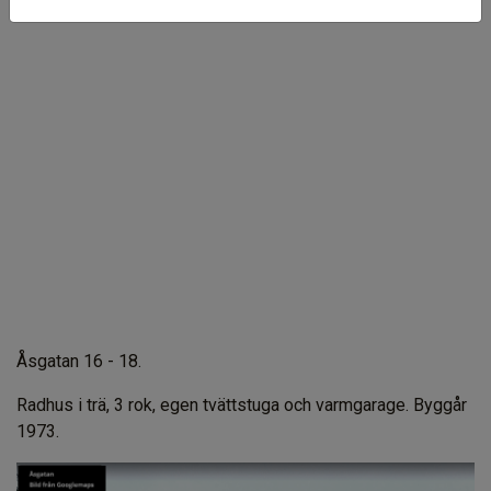
Åsgatan 16 - 18.
Radhus i trä, 3 rok, egen tvättstuga och varmgarage. Byggår
1973.