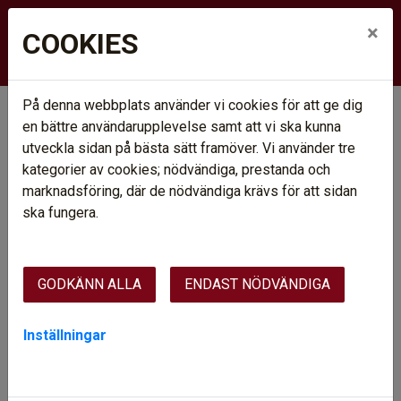
×
COOKIES
På denna webbplats använder vi cookies för att ge dig
Hem
Ledigt just nu
en bättre användarupplevelse samt att vi ska kunna
Våra områden
Arvidsjaur
Kv. Ejdern 3 (Östra Skolgatan 9)
utveckla sidan på bästa sätt framöver. Vi använder tre
kategorier av cookies; nödvändiga, prestanda och
KV. EJDERN 3 (ÖSTRA
marknadsföring, där de nödvändiga krävs för att sidan
SKOLGATAN 9)
ska fungera.
Består av 1 fastighet i närhet till centrum och
livsmedelsaffär/Apotek. Gångavstånd till Sandbackaskolan
GODKÄNN ALLA
ENDAST NÖDVÄNDIGA
och Regementet. Byggår 1976.
Inställningar