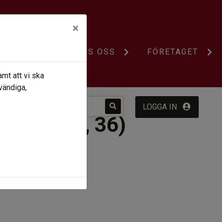
×
UST NU
BO HOS OSS
FÖRETAGET
mt att vi ska
vändiga,
LOGGA IN
ÄGEN 34, 36)