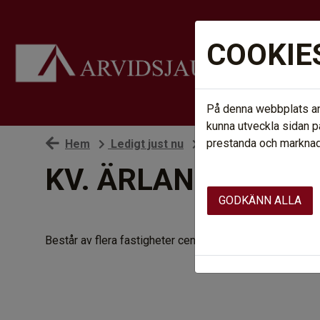
COOKIE
På denna webbplats anv
kunna utveckla sidan p
prestanda och marknads
Hem
Ledigt just nu
Våra områden
Arv
KV. ÄRLAN 10 (BOR
GODKÄNN ALLA
Består av flera fastigheter centralt, nära sjukhus och l