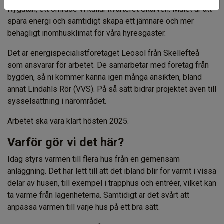
Nygatan, ett område vi kallar kvarteret Skarven. Målet är att
spara energi och samtidigt skapa ett jämnare och mer
behagligt inomhusklimat för våra hyresgäster.
Det är energispecialistföretaget Leosol från Skellefteå
som ansvarar för arbetet. De samarbetar med företag från
bygden, så ni kommer känna igen många ansikten, bland
annat Lindahls Rör (VVS). På så sätt bidrar projektet även till
sysselsättning i närområdet.
Arbetet ska vara klart hösten 2025.
Varför gör vi det här?
Idag styrs värmen till flera hus från en gemensam
anläggning. Det har lett till att det ibland blir för varmt i vissa
delar av husen, till exempel i trapphus och entréer, vilket kan
ta värme från lägenheterna. Samtidigt är det svårt att
anpassa värmen till varje hus på ett bra sätt.