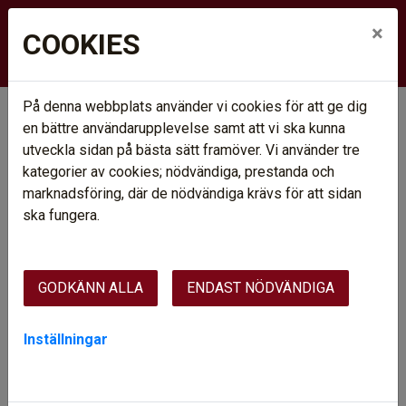
×
COOKIES
På denna webbplats använder vi cookies för att ge dig
Hem
Nyhetsarkiv
en bättre användarupplevelse samt att vi ska kunna
Energismart boende i kvarteret
Skarven/Ejdern
utveckla sidan på bästa sätt framöver. Vi använder tre
kategorier av cookies; nödvändiga, prestanda och
ENERGISMART BOENDE I
marknadsföring, där de nödvändiga krävs för att sidan
KVARTERET
ska fungera.
SKARVEN/EJDERN
GODKÄNN ALLA
ENDAST NÖDVÄNDIGA
Vi sparar energi i kvarteret Skarven
Inställningar
utan att tumma på komforten
Arvidsjaurhem har startat ett stort arbete med att förbättra
värmesystemet i flera av våra hus på Östra Skolgatan och